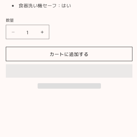
食器洗い機セーフ：はい
数量
折
折
り
り
紙
紙
カートに追加する
ド
ド
リ
リ
ッ
ッ
パ
パ
ー
ー
エ
エ
ア
ア
[オ
[オ
レ
レ
ン
ン
ジ]
ジ]