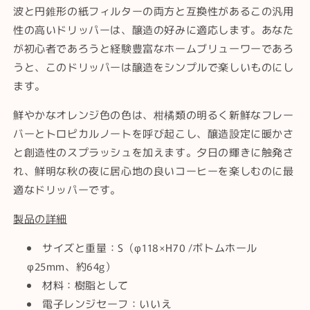
波と円錐形の紙フィルターの両方と互換性があるこの汎用
性の高いドリッパーは、醸造の好みに適応します。あなた
が初心者であろうと経験豊富なホームブリューワーであろ
うと、このドリッパーは醸造をシンプルで楽しいものにし
ます。
鮮やかなオレンジ色の色は、柑橘類の明るく新鮮なフレー
バーとトロピカルノートを呼び起こし、醸造設定に暖かさ
と創造性のスプラッシュを加えます。夕日の輝きに触発さ
れ、鮮明な秋の夜に居心地の良いコーヒーを楽しむのに最
適なドリッパーです。
製品の詳細
サイズと重量：S（φ118×H70 /ボトムホール
φ25mm、約64g）
材料：樹脂として
電子レンジセーフ：いいえ