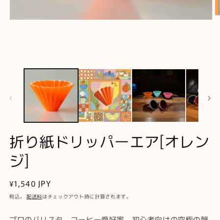
モ
ー
ダ
ル
で
メ
デ
ィ
ア
(2
(1)
を
開
く
折り紙ドリッパーエア[オレン
ジ]
通
¥1,540 JPY
常
税込。
配送料
はチェックアウト時に計算されます。
価
格
プロのバリスタ、コーヒー愛好家、初心者向けの究極の醸